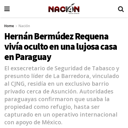
Home
Nación
Hernán Bermúdez Requena
vivía oculto en una lujosa casa
en Paraguay
El exsecretario de Seguridad de Tabasco y
presunto líder de La Barredora, vinculado
al CJNG, residía en un exclusivo barrio
privado cerca de Asunción. Autoridades
paraguayas confirmaron que usaba la
propiedad como refugio, hasta ser
capturado en un operativo internacional
con apoyo de México.