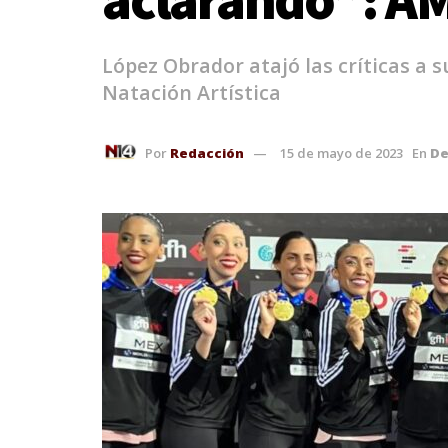
López Obrador atajó las críticas a 
Natación Artística
Por
Redacción
15 de mayo de 2023
En
De