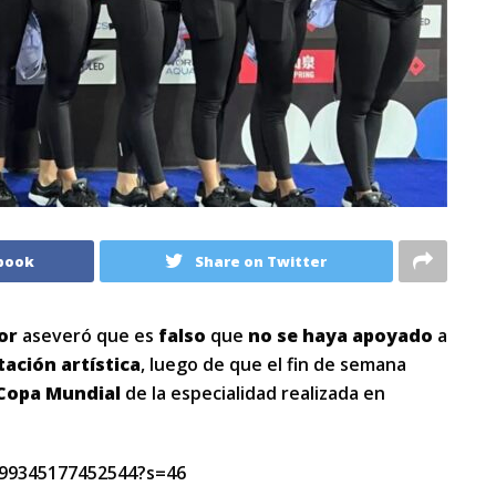
book
Share on Twitter
or
aseveró que es
falso
que
no se haya apoyado
a
tación artística
, luego de que el fin de semana
Copa Mundial
de la especialidad realizada en
199345177452544?s=46