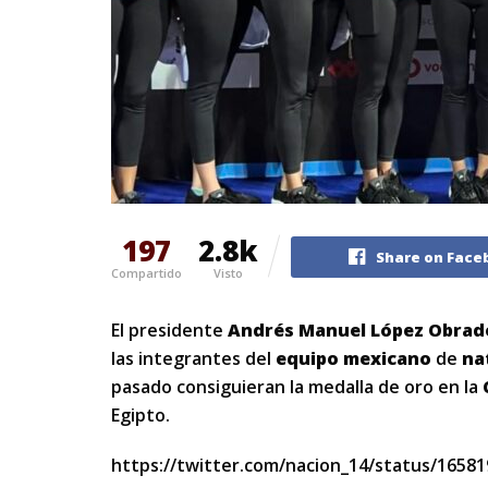
197
2.8k
Share on Face
Compartido
Visto
El presidente
Andrés Manuel
López Obrad
las integrantes del
equipo mexicano
de
na
pasado consiguieran la medalla de oro en la
Egipto.
https://twitter.com/nacion_14/status/1658