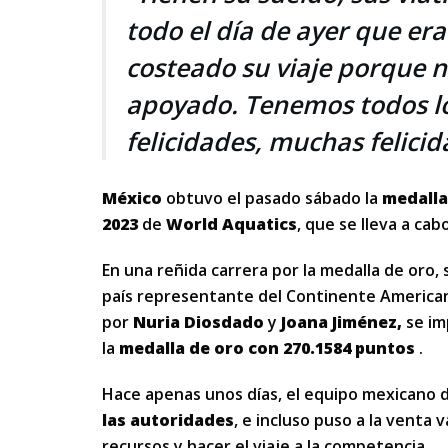
todo el día de ayer que er
costeado su viaje porque n
apoyado. Tenemos todos lo
felicidades, muchas felicid
México
obtuvo el pasado sábado la
medalla
2023
de
World Aquatics
, que se lleva a cab
En una reñida carrera por la medalla de oro,
país representante del Continente American
por
Nuria Diosdado
y
Joana Jiménez,
se im
la
medalla de oro con 270.1584 puntos
.
Hace apenas unos días, el equipo mexicano 
las autoridades
, e incluso puso a la venta 
recursos y hacer el viaje a la competencia.