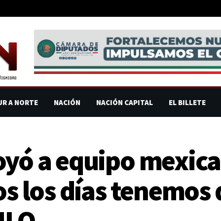
UR A NORTE
NACIÓN
NACIÓN CAPITAL
EL BILLETE
oyó a equipo mexic
os los días tenemos 
MLO