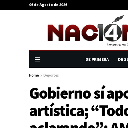
06 de Agosto de 2026
DE PRIMERA
DE S
Home
Deportes
Gobierno sí ap
artística; “Tod
aclarando”: A