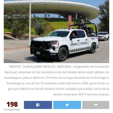
MEX5767. GUADALAJARA (MÉXICO), 28/02/2026.- Integrantes de la Guardia
Nacional custodian en las inmediaciones del Estadio Arkón este sábado, en
Guadalajara, Jalisco (México). El trofeo de la Copa Mundial de la FIFA llegó a
Guadalajara, una de las 16 ciudades sedes del torneo 2026, para iniciar su
gira por México en donde visitará nueve ciudades para estar cerca de la
afición mexicana. EFE/ Francisco Guasco
198
Compartido