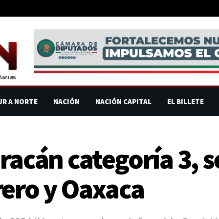
UR A NORTE
NACIÓN
NACIÓN CAPITAL
EL BILLETE
racán categoría 3, s
rero y Oaxaca