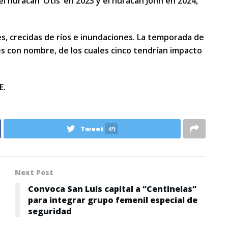
el huracán ‘Otis’ en 2023 y el huracán John en 2024,
s, crecidas de ríos e inundaciones. La temporada de
es con nombre, de los cuales cinco tendrían impacto
E.
Tweet
49
Next Post
Convoca San Luis capital a “Centinelas”
para integrar grupo femenil especial de
seguridad