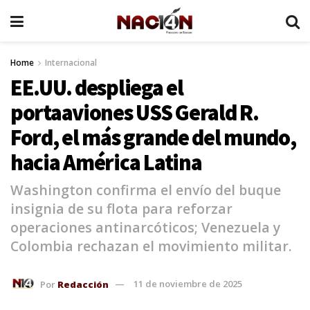
Home
Internacional
EE.UU. despliega el
portaaviones USS Gerald R.
Ford, el más grande del mundo,
hacia América Latina
Washington confirma el envío del buque
insignia de su flota para reforzar
operaciones antinarcóticos; Venezuela y
Colombia rechazan el movimiento militar.
Por
Redacción
11 de noviembre de 2025