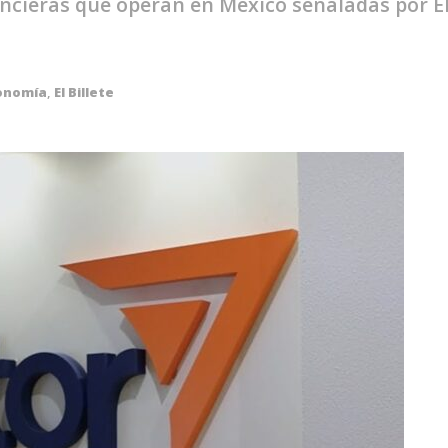
nancieras que operan en México señaladas por EE
onomía
,
El Billete