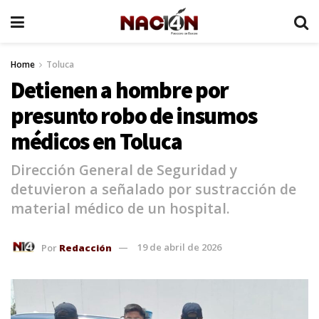
Home
Toluca
Detienen a hombre por
presunto robo de insumos
médicos en Toluca
Dirección General de Seguridad y
detuvieron a señalado por sustracción de
material médico de un hospital.
Por
Redacción
19 de abril de 2026