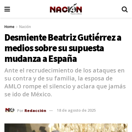
Home
Nación
Desmiente Beatriz Gutiérrez a
medios sobre su supuesta
mudanza a España
Ante el recrudecimiento de los ataques en
su contra y de su familia, la esposa de
AMLO rompe el silencio y aclara que jamás
se ido de México.
Por
Redacción
18 de agosto de 2025