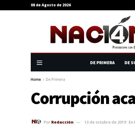
08 de Agosto de 2026
DE PRIMERA
DE S
Home
De Primera
Corrupción aca
Por
Redacción
13 de octubre de 2019
En