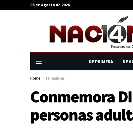
08 de Agosto de 2026
DE PRIMERA
DE S
Home
Tamaulipas
Conmemora DIF 
personas adul