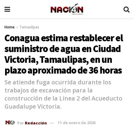
Home
Tamaulipas
Conagua estima restablecer el
suministro de agua en Ciudad
Victoria, Tamaulipas, en un
plazo aproximado de 36 horas
Se atiende fuga ocurrida durante los
trabajos de excavación para la
construcción de la Línea 2 del Acueducto
Guadalupe Victoria.
Por
Redacción
11 de enero de 2026