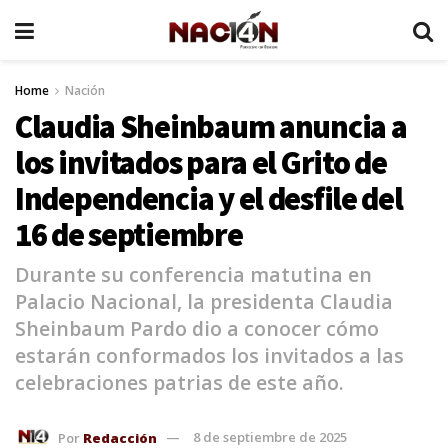
Home
Nación
Claudia Sheinbaum anuncia a
los invitados para el Grito de
Independencia y el desfile del
16 de septiembre
Durante su conferencia matutina en
Palacio Nacional, la presidenta Claudia
Sheinbaum Pardo dio a conocer cómo
estarán conformados los invitados a las
celebraciones patrias de este año.
Por
Redacción
8 de septiembre de 2025