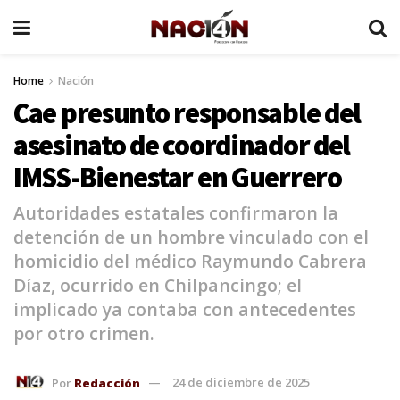
Home
Nación
Cae presunto responsable del
asesinato de coordinador del
IMSS-Bienestar en Guerrero
Autoridades estatales confirmaron la
detención de un hombre vinculado con el
homicidio del médico Raymundo Cabrera
Díaz, ocurrido en Chilpancingo; el
implicado ya contaba con antecedentes
por otro crimen.
Por
Redacción
24 de diciembre de 2025