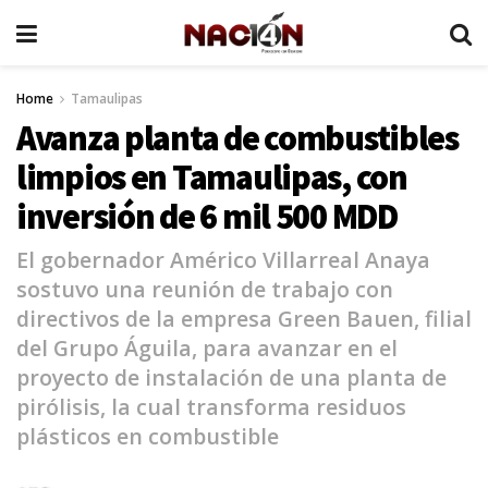
Home
Tamaulipas
Avanza planta de combustibles
limpios en Tamaulipas, con
inversión de 6 mil 500 MDD
El gobernador Américo Villarreal Anaya
sostuvo una reunión de trabajo con
directivos de la empresa Green Bauen, filial
del Grupo Águila, para avanzar en el
proyecto de instalación de una planta de
pirólisis, la cual transforma residuos
plásticos en combustible