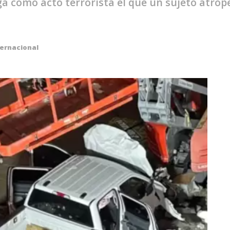
ga como acto terrorista el que un sujeto atrop
ternacional