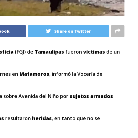
book
Share on Twitter
sticia
(FGJ) de
Tamaulipas
fueron
víctimas
de un
ernes en
Matamoros
, informó la Vocería de
da sobre Avenida del Niño por
sujetos armados
as
resultaron
heridas
, en tanto que no se