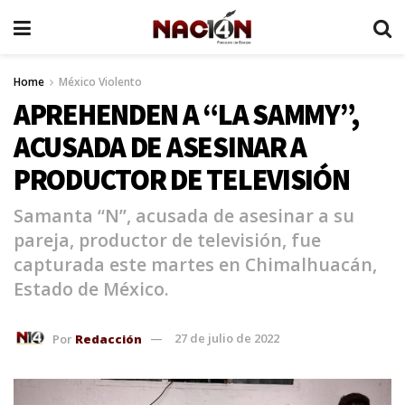
Home
México Violento
APREHENDEN A “LA SAMMY”,
ACUSADA DE ASESINAR A
PRODUCTOR DE TELEVISIÓN
Samanta “N”, acusada de asesinar a su
pareja, productor de televisión, fue
capturada este martes en Chimalhuacán,
Estado de México.
Por
Redacción
27 de julio de 2022