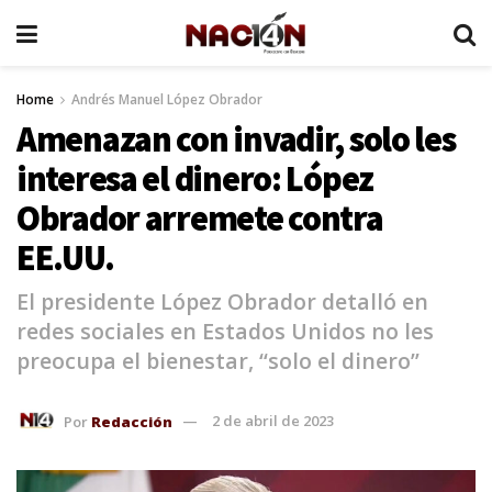
Home
Andrés Manuel López Obrador
Amenazan con invadir, solo les
interesa el dinero: López
Obrador arremete contra
EE.UU.
El presidente López Obrador detalló en
redes sociales en Estados Unidos no les
preocupa el bienestar, “solo el dinero”
Por
Redacción
2 de abril de 2023