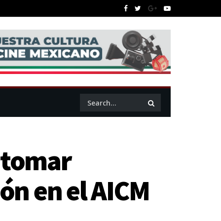
 tomar
ión en el AICM